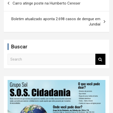
Carro atinge poste na Humberto Cereser
a
v
Boletim atualizado aponta 2.698 casos de dengue em
e
Jundiaí
g
a
Buscar
ç
ã
S
e
o
a
d
r
c
e
h
P
o
s
t