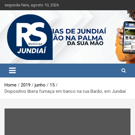
S
segunda-feira, agosto 10, 2026
k
i
p
t
o
c
o
n
t
Jundiaí e região na palma da sua mão!
RS Notícias Jundiaí
e
n
t
Home
2019
junho
15
Dispositivo libera fumaça em banco na rua Barão, em Jundiaí