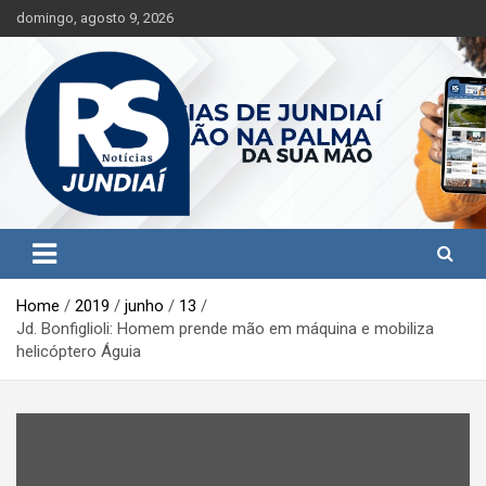
S
domingo, agosto 9, 2026
k
i
p
t
o
c
o
n
t
Jundiaí e região na palma da sua mão!
RS Notícias Jundiaí
e
n
t
Home
2019
junho
13
Jd. Bonfiglioli: Homem prende mão em máquina e mobiliza
helicóptero Águia