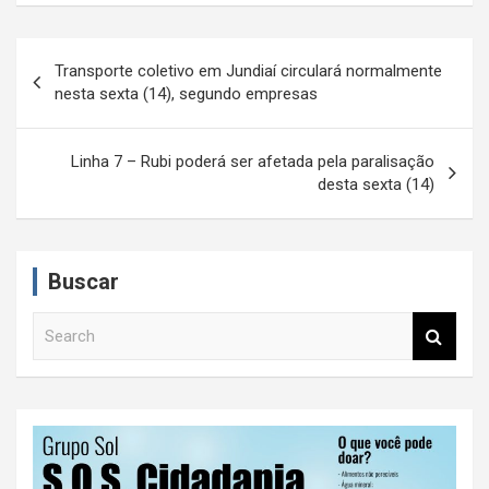
N
Transporte coletivo em Jundiaí circulará normalmente
a
nesta sexta (14), segundo empresas
v
e
Linha 7 – Rubi poderá ser afetada pela paralisação
desta sexta (14)
g
a
ç
Buscar
ã
S
o
e
d
a
r
e
c
P
h
o