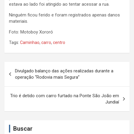
estava ao lado foi atingido ao tentar acessar a rua.
Ninguém ficou ferido e foram registrados apenas danos
materiais.
Foto: Motoboy Xororó
Tags:
Caminhao
,
carro
,
centro
N
Divulgado balanço das ações realizadas durante a
a
operação “Rodovia mais Segura”
v
e
Trio é detido com carro furtado na Ponte São João em
Jundiaí
g
a
ç
Buscar
ã