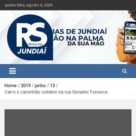
S
quinta-feira, agosto 6, 2026
k
i
p
t
o
c
o
n
t
Jundiaí e região na palma da sua mão!
RS Notícias Jundiaí
e
n
t
Home
2019
junho
13
Carro e caminhão colidem na rua Senador Fonseca