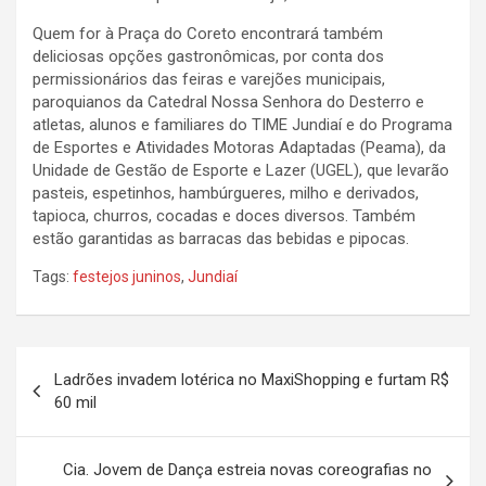
Quem for à Praça do Coreto encontrará também
deliciosas opções gastronômicas, por conta dos
permissionários das feiras e varejões municipais,
paroquianos da Catedral Nossa Senhora do Desterro e
atletas, alunos e familiares do TIME Jundiaí e do Programa
de Esportes e Atividades Motoras Adaptadas (Peama), da
Unidade de Gestão de Esporte e Lazer (UGEL), que levarão
pasteis, espetinhos, hambúrgueres, milho e derivados,
tapioca, churros, cocadas e doces diversos. Também
estão garantidas as barracas das bebidas e pipocas.
Tags:
festejos juninos
,
Jundiaí
N
Ladrões invadem lotérica no MaxiShopping e furtam R$
a
60 mil
v
e
Cia. Jovem de Dança estreia novas coreografias no