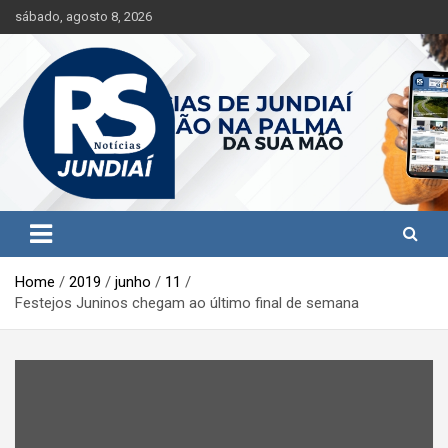
S
sábado, agosto 8, 2026
k
i
p
t
o
c
o
n
t
Jundiaí e região na palma da sua mão!
RS Notícias Jundiaí
e
n
t
Home
2019
junho
11
Festejos Juninos chegam ao último final de semana