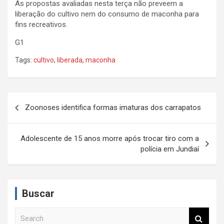
As propostas avaliadas nesta terça não preveem a
liberação do cultivo nem do consumo de maconha para
fins recreativos.
G1
Tags:
cultivo
,
liberada
,
maconha
N
Zoonoses identifica formas imaturas dos carrapatos
a
v
Adolescente de 15 anos morre após trocar tiro com a
e
polícia em Jundiaí
g
a
Buscar
ç
ã
S
e