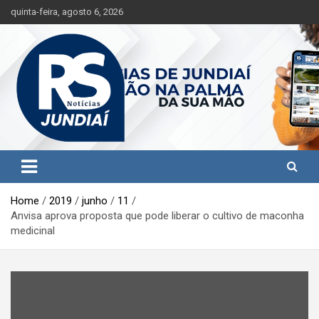
S
quinta-feira, agosto 6, 2026
k
i
p
t
o
c
o
n
t
Jundiaí e região na palma da sua mão!
RS Notícias Jundiaí
e
n
t
Home
2019
junho
11
Anvisa aprova proposta que pode liberar o cultivo de maconha
medicinal