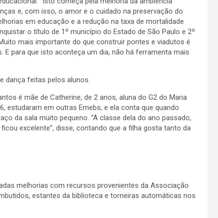
educacional. “Isto começa pela melhoria da ambiência
anças e, com isso, o amor e o cuidado na preservação do
melhorias em educação e a redução na taxa de mortalidade
nquistar o título de 1º município do Estado de São Paulo e 2º
Muito mais importante do que construir pontes e viadutos é
 E para que isto aconteça um dia, não há ferramenta mais
 dança feitas pelos alunos.
antos é mãe de Catherine, de 2 anos, aluna do G2 do Maria
de 6, estudaram em outras Emebs, e ela conta que quando
paço da sala muito pequeno. “A classe dela do ano passado,
ficou excelente”, disse, contando que a filha gosta tanto da
zadas melhorias com recursos provenientes da Associação
butidos, estantes da biblioteca e torneiras automáticas nos