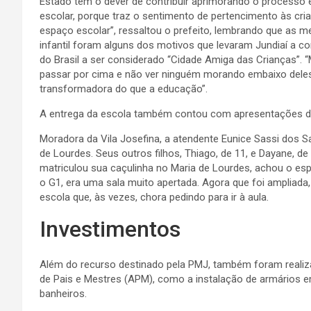
Estado tem o dever de contribuir aprimorando o processo 
escolar, porque traz o sentimento de pertencimento às cri
espaço escolar”, ressaltou o prefeito, lembrando que as 
infantil foram alguns dos motivos que levaram Jundiaí a co
do Brasil a ser considerado “Cidade Amiga das Crianças”. “
passar por cima e não ver ninguém morando embaixo deles.
transformadora do que a educação”.
A entrega da escola também contou com apresentações de
Moradora da Vila Josefina, a atendente Eunice Sassi dos S
de Lourdes. Seus outros filhos, Thiago, de 11, e Dayane, 
matriculou sua caçulinha no Maria de Lourdes, achou o es
o G1, era uma sala muito apertada. Agora que foi ampliada, 
escola que, às vezes, chora pedindo para ir à aula.
Investimentos
Além do recurso destinado pela PMJ, também foram reali
de Pais e Mestres (APM), como a instalação de armários em
banheiros.