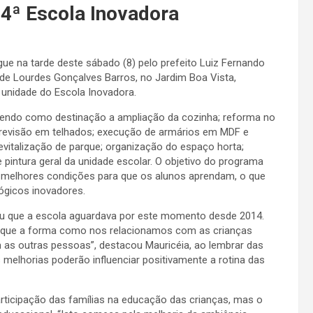
14ª Escola Inovadora
ue na tarde deste sábado (8) pelo prefeito Luiz Fernando
de Lourdes Gonçalves Barros, no Jardim Boa Vista,
 unidade do Escola Inovadora.
, tendo como destinação a ampliação da cozinha; reforma no
a; revisão em telhados; execução de armários em MDF e
evitalização de parque; organização do espaço horta;
pintura geral da unidade escolar. O objetivo do programa
r melhores condições para que os alunos aprendam, o que
ógicos inovadores.
brou que a escola aguardava por este momento desde 2014.
r que a forma como nos relacionamos com as crianças
as outras pessoas”, destacou Mauricéia, ao lembrar das
 melhorias poderão influenciar positivamente a rotina das
articipação das famílias na educação das crianças, mas o