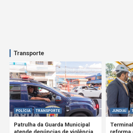
a
ç
ã
o
Transporte
d
e
P
o
s
POLÍCIA
TRANSPORTE
JUNDIAÍ
t
Patrulha da Guarda Municipal
Terminal
atende denúncias de violência
reforma 