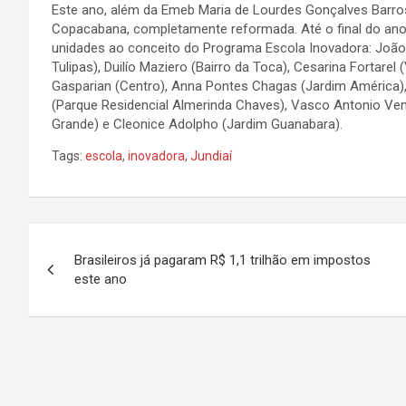
Este ano, além da Emeb Maria de Lourdes Gonçalves Barro
Copacabana, completamente reformada. Até o final do ano 
unidades ao conceito do Programa Escola Inovadora: João
Tulipas), Duilío Maziero (Bairro da Toca), Cesarina Fortarel
Gasparian (Centro), Anna Pontes Chagas (Jardim América), 
(Parque Residencial Almerinda Chaves), Vasco Antonio Ven
Grande) e Cleonice Adolpho (Jardim Guanabara).
Tags:
escola
,
inovadora
,
Jundiaí
N
Brasileiros já pagaram R$ 1,1 trilhão em impostos
a
este ano
v
e
g