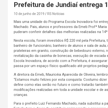
Prefeitura de Jundiaí entrega 
10 de junho de 2019
RS Notícias
Mais uma unidade do Programa Escola Inovadora foi entreg
Machado. Pais, alunos e professores da Emeb Profª Maria 
puderam conferir detalhes das melhorias realizadas na 14ª
Nesta escola, foram investidos R$ 220 mil pela Prefeitura
banheiro de funcionário; banheiro de alunos e sala de aul
prateleiras em granito; construção de bebedouro externo; r
revitalização da casinha de bonecas; execução de escada e 
Escola Inovadora, de acordo com a Prefeitura, é assegura
passa por um espaço físico qualificado até projetos pedag
A diretora da Emeb, Mauricéia Aparecida de Oliveira, lem
“Estamos muito felizes por esta conquista. Costumo dize
define como elas serão no futuro e como tratarão também 
modificações realizadas em toda a unidade escolar e de as
crianças.
Para o prefeito Luiz Fernando Machado, nada substitui a p