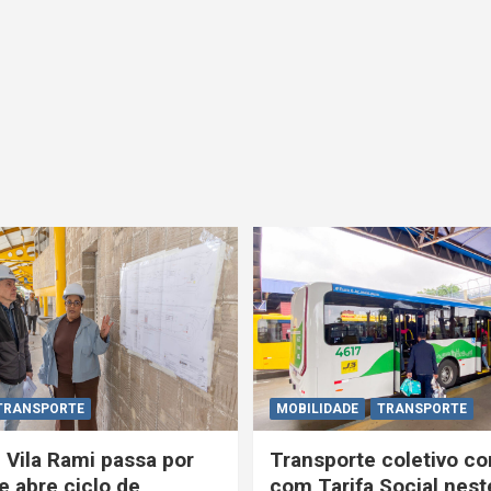
TRANSPORTE
MOBILIDADE
TRANSPORTE
 Vila Rami passa por
Transporte coletivo co
e abre ciclo de
com Tarifa Social nest