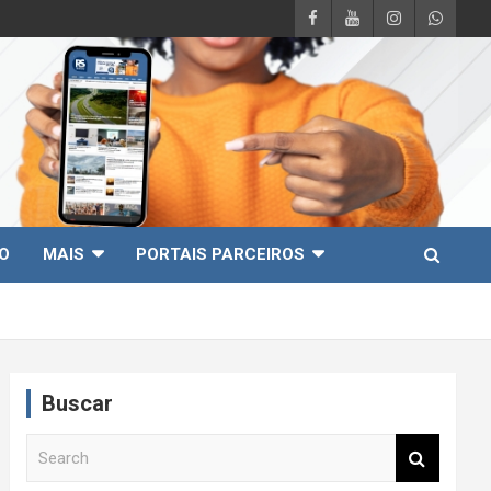
O
MAIS
PORTAIS PARCEIROS
Buscar
S
e
a