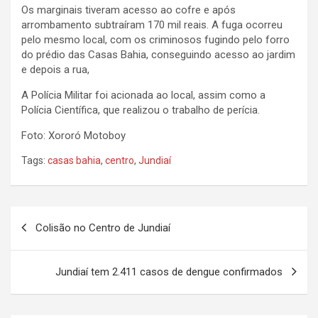
Os marginais tiveram acesso ao cofre e após
arrombamento subtraíram 170 mil reais. A fuga ocorreu
pelo mesmo local, com os criminosos fugindo pelo forro
do prédio das Casas Bahia, conseguindo acesso ao jardim
e depois a rua,
A Polícia Militar foi acionada ao local, assim como a
Polícia Científica, que realizou o trabalho de perícia.
Foto: Xororó Motoboy
Tags:
casas bahia
,
centro
,
Jundiaí
N
Colisão no Centro de Jundiaí
a
v
Jundiaí tem 2.411 casos de dengue confirmados
e
g