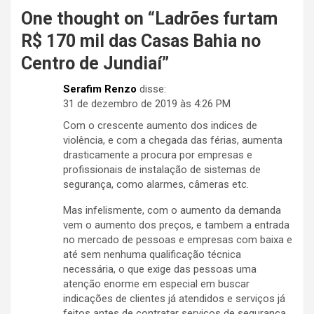
a
One thought on “
Ladrões furtam
ç
R$ 170 mil das Casas Bahia no
ã
Centro de Jundiaí
”
o
Serafim Renzo
disse:
d
31 de dezembro de 2019 às 4:26 PM
e
Com o crescente aumento dos indices de
violência, e com a chegada das férias, aumenta
P
drasticamente a procura por empresas e
o
profissionais de instalação de sistemas de
segurança, como alarmes, câmeras etc.
s
Mas infelismente, com o aumento da demanda
t
vem o aumento dos preços, e tambem a entrada
no mercado de pessoas e empresas com baixa e
até sem nenhuma qualificação técnica
necessária, o que exige das pessoas uma
atenção enorme em especial em buscar
indicações de clientes já atendidos e serviços já
feitos antes de contratar serviços de segurança.