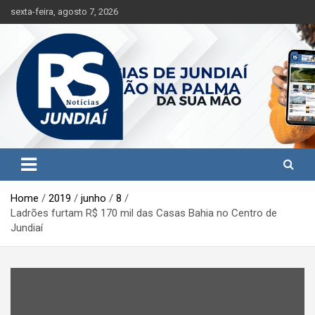
S
sexta-feira, agosto 7, 2026
k
i
p
t
o
c
o
n
t
Jundiaí e região na palma da sua mão!
RS Notícias Jundiaí
e
n
t
Home
2019
junho
8
Ladrões furtam R$ 170 mil das Casas Bahia no Centro de
Jundiaí