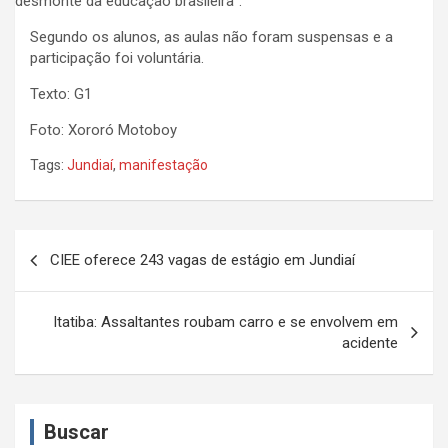
desmonte da educação brasileira”.
Segundo os alunos, as aulas não foram suspensas e a
participação foi voluntária.
Texto: G1
Foto: Xororó Motoboy
Tags:
Jundiaí
,
manifestação
N
CIEE oferece 243 vagas de estágio em Jundiaí
a
v
Itatiba: Assaltantes roubam carro e se envolvem em
e
acidente
g
a
Buscar
ç