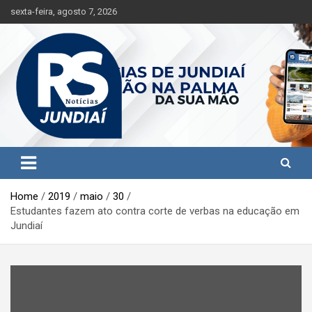
S
sexta-feira, agosto 7, 2026
k
i
p
t
o
c
o
n
t
Jundiaí e região na palma da sua mão!
RS Notícias Jundiaí
e
n
t
Home
2019
maio
30
Estudantes fazem ato contra corte de verbas na educação em
Jundiaí