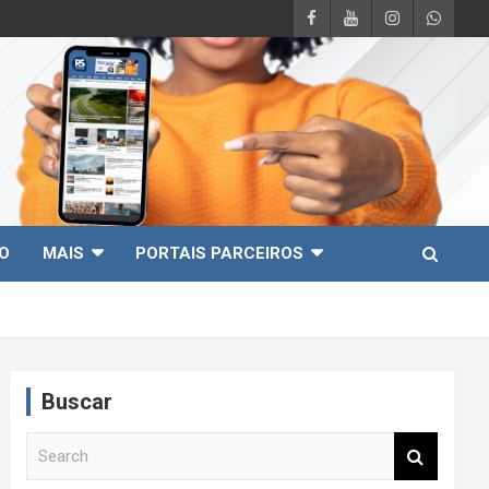
O
MAIS
PORTAIS PARCEIROS
Buscar
S
e
a