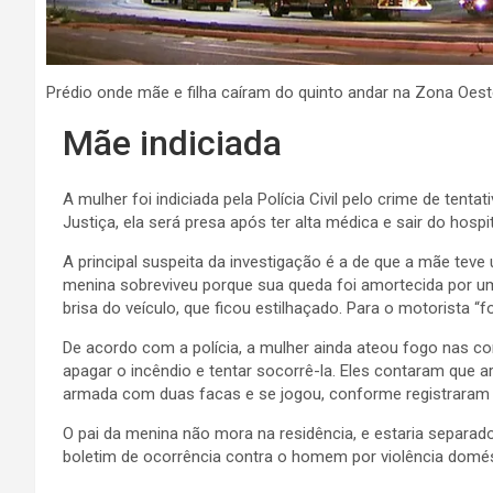
Prédio onde mãe e filha caíram do quinto andar na Zona Oe
Mãe indiciada
A mulher foi indiciada pela Polícia Civil pelo crime de tent
Justiça, ela será presa após ter alta médica e sair do hospit
A principal suspeita da investigação é a de que a mãe teve u
menina sobreviveu porque sua queda foi amortecida por um 
brisa do veículo, que ficou estilhaçado. Para o motorista “f
De acordo com a polícia, a mulher ainda ateou fogo nas c
apagar o incêndio e tentar socorrê-la. Eles contaram que 
armada com duas facas e se jogou, conforme registraram 
O pai da menina não mora na residência, e estaria separado
boletim de ocorrência contra o homem por violência domé