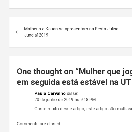
N
Matheus e Kauan se apresentam na Festa Julina
a
Jundiaí 2019
v
e
g
One thought on “
Mulher que jog
em seguida está estável na UT
a
ç
Paulo Carvalho
disse:
20 de junho de 2019 às 9:18 PM
ã
Gosto muito desse artigo, este artigo são multi
o
Comments are closed.
d