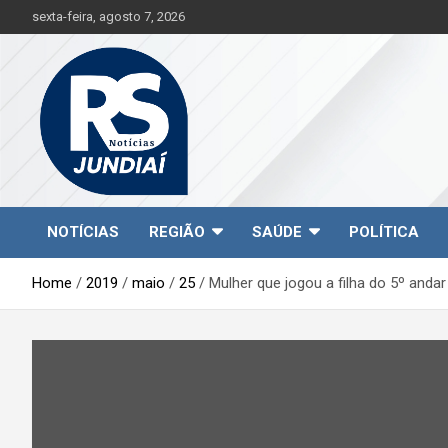
S
sexta-feira, agosto 7, 2026
k
i
p
t
o
c
o
n
t
Jundiaí e região na palma da sua mão!
RS Notícias Jundiaí
e
NOTÍCIAS
REGIÃO
SAÚDE
POLÍTICA
n
t
Home
2019
maio
25
Mulher que jogou a filha do 5º anda