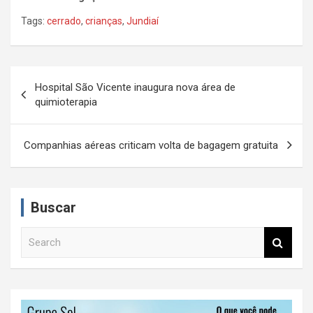
Tags:
cerrado
,
crianças
,
Jundiaí
N
Hospital São Vicente inaugura nova área de
a
quimioterapia
v
e
Companhias aéreas criticam volta de bagagem gratuita
g
a
Buscar
ç
ã
S
e
o
a
d
r
c
e
h