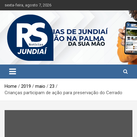
S
sexta-feira, agosto 7, 2026
k
i
p
t
o
c
o
n
t
Jundiaí e região na palma da sua mão!
RS Notícias Jundiaí
e
n
t
Home
2019
maio
23
Crianças participam de ação para preservação do Cerrado