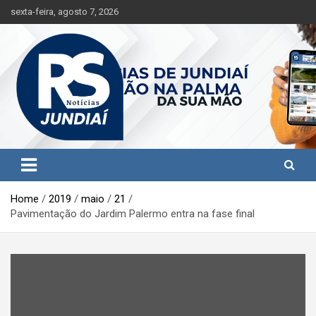
S
sexta-feira, agosto 7, 2026
k
i
p
t
o
c
o
n
t
Jundiaí e região na palma da sua mão!
RS Notícias Jundiaí
e
n
t
Home
2019
maio
21
Pavimentação do Jardim Palermo entra na fase final