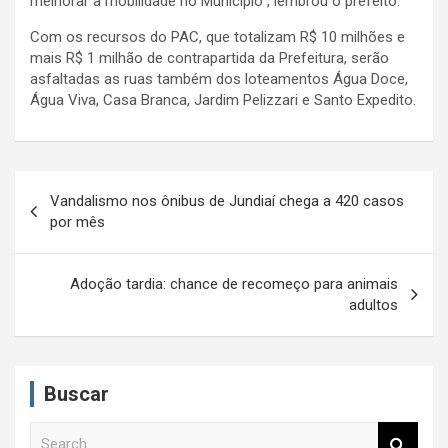
melhorar a mobilidade no Município”, lembrou o prefeito.
Com os recursos do PAC, que totalizam R$ 10 milhões e
mais R$ 1 milhão de contrapartida da Prefeitura, serão
asfaltadas as ruas também dos loteamentos Água Doce,
Água Viva, Casa Branca, Jardim Pelizzari e Santo Expedito.
N
Vandalismo nos ônibus de Jundiaí chega a 420 casos
a
por mês
v
e
Adoção tardia: chance de recomeço para animais
adultos
g
a
ç
Buscar
ã
S
o