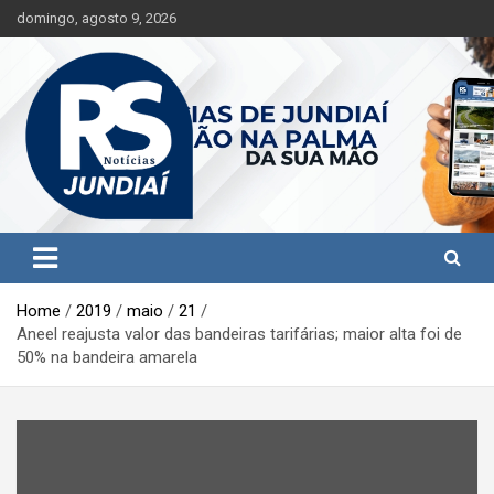
S
domingo, agosto 9, 2026
k
i
p
t
o
c
o
n
t
Jundiaí e região na palma da sua mão!
RS Notícias Jundiaí
e
n
t
Home
2019
maio
21
Aneel reajusta valor das bandeiras tarifárias; maior alta foi de
50% na bandeira amarela