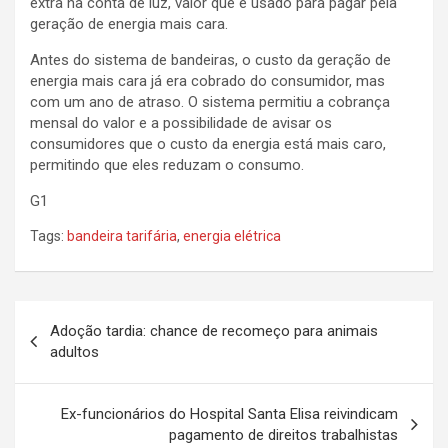
extra na conta de luz, valor que é usado para pagar pela
geração de energia mais cara.
Antes do sistema de bandeiras, o custo da geração de
energia mais cara já era cobrado do consumidor, mas
com um ano de atraso. O sistema permitiu a cobrança
mensal do valor e a possibilidade de avisar os
consumidores que o custo da energia está mais caro,
permitindo que eles reduzam o consumo.
G1
Tags:
bandeira tarifária
,
energia elétrica
N
Adoção tardia: chance de recomeço para animais
a
adultos
v
e
Ex-funcionários do Hospital Santa Elisa reivindicam
pagamento de direitos trabalhistas
g