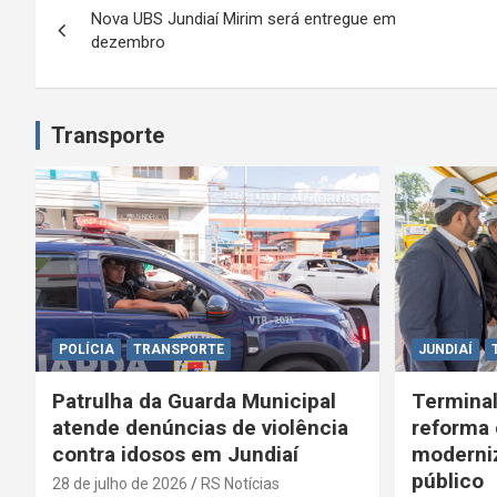
Nova UBS Jundiaí Mirim será entregue em
a
dezembro
v
e
Transporte
g
a
ç
ã
o
POLÍCIA
TRANSPORTE
JUNDIAÍ
d
Patrulha da Guarda Municipal
Terminal
atende denúncias de violência
reforma 
e
contra idosos em Jundiaí
moderniz
público
28 de julho de 2026
RS Notícias
P