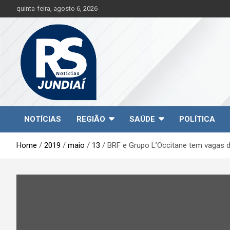
S
quinta-feira, agosto 6, 2026
k
i
p
t
o
c
o
n
t
Jundiaí e região na palma da sua mão!
RS Notícias Jundiaí
e
NOTÍCIAS
REGIÃO
SAÚDE
POLÍTICA
n
t
Home
2019
maio
13
BRF e Grupo L’Occitane tem vagas 