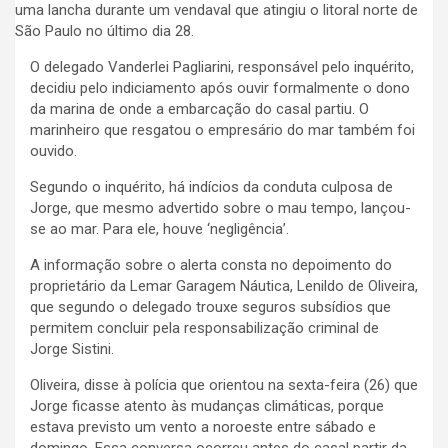
uma lancha durante um vendaval que atingiu o litoral norte de
São Paulo no último dia 28.
O delegado Vanderlei Pagliarini, responsável pelo inquérito,
decidiu pelo indiciamento após ouvir formalmente o dono
da marina de onde a embarcação do casal partiu. O
marinheiro que resgatou o empresário do mar também foi
ouvido.
Segundo o inquérito, há indícios da conduta culposa de
Jorge, que mesmo advertido sobre o mau tempo, lançou-
se ao mar. Para ele, houve ‘negligência’.
A informação sobre o alerta consta no depoimento do
proprietário da Lemar Garagem Náutica, Lenildo de Oliveira,
que segundo o delegado trouxe seguros subsídios que
permitem concluir pela responsabilização criminal de
Jorge Sistini.
Oliveira, disse à polícia que orientou na sexta-feira (26) que
Jorge ficasse atento às mudanças climáticas, porque
estava previsto um vento a noroeste entre sábado e
domingo. Essa conversa ocorreu antes do casal partir da