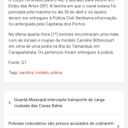
O corpo foi levado para o IML e liberado para velório em
Embu das Artes (SP). A lancha em que o casal estava foi
periciada pela marinha no dia 30 de abril e os laudos
devem ser entregues à Polícia Civil. Nenhuma informação
foi antecipada pela Capitania dos Portos.
Na última quarta-feira (1º) turistas encontraram uma mala
com as iniciais e roupas da modelo Caroline Bittencourt
em cima de uma pedra na ilha do Tamanduá, em
Caraguatatuba. Os pertences foram entregues à polícia.
Fonte: G1
Tags:
carolina
,
modelo
,
policia
N
Guarda Municipal intercepta transporte de carga
a
roubada das Casas Bahia
v
e
Policiais rodoviários são presos acusados de cobrarem