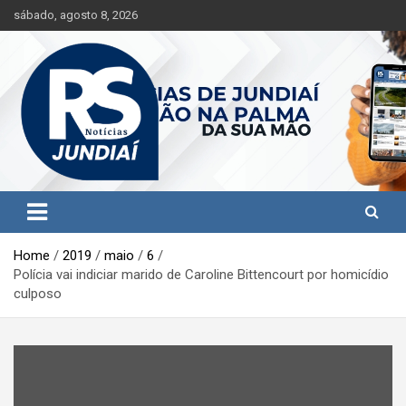
S
sábado, agosto 8, 2026
k
i
p
t
o
c
o
n
t
Jundiaí e região na palma da sua mão!
RS Notícias Jundiaí
e
n
t
Home
2019
maio
6
Polícia vai indiciar marido de Caroline Bittencourt por homicídio
culposo