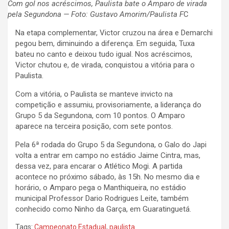
Com gol nos acréscimos, Paulista bate o Amparo de virada
pela Segundona — Foto: Gustavo Amorim/Paulista F
C
Na etapa complementar, Victor cruzou na área e Demarchi
pegou bem, diminuindo a diferença. Em seguida, Tuxa
bateu no canto e deixou tudo igual. Nos acréscimos,
Victor chutou e, de virada, conquistou a vitória para o
Paulista.
Com a vitória, o Paulista se manteve invicto na
competição e assumiu, provisoriamente, a liderança do
Grupo 5 da Segundona, com 10 pontos. O Amparo
aparece na terceira posição, com sete pontos.
Pela 6ª rodada do Grupo 5 da Segundona, o Galo do Japi
volta a entrar em campo no estádio Jaime Cintra, mas,
dessa vez, para encarar o Atlético Mogi. A partida
acontece no próximo sábado, às 15h. No mesmo dia e
horário, o Amparo pega o Manthiqueira, no estádio
municipal Professor Dario Rodrigues Leite, também
conhecido como Ninho da Garça, em Guaratinguetá.
Tags:
Campeonato Estadual
,
paulista