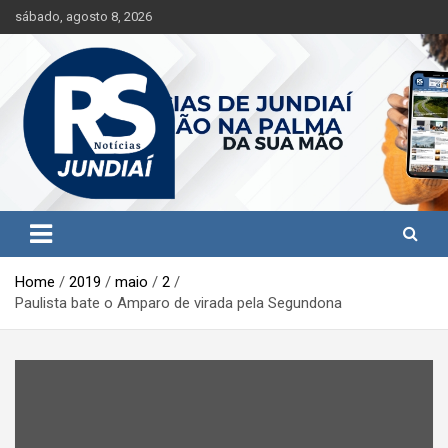
S
sábado, agosto 8, 2026
k
i
p
t
o
c
o
n
t
Jundiaí e região na palma da sua mão!
RS Notícias Jundiaí
e
n
t
Home
2019
maio
2
Paulista bate o Amparo de virada pela Segundona