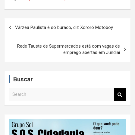
N
Várzea Paulista é só buraco, diz Xororó Motoboy
a
v
Rede Tauste de Supermercados está com vagas de
e
emprego abertas em Jundiaí
g
a
Buscar
ç
ã
S
e
o
a
d
r
c
e
h
P