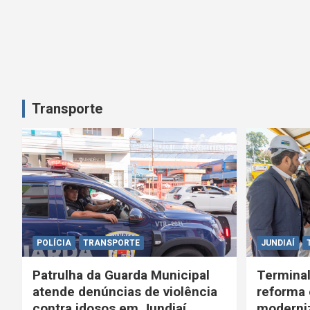
Transporte
POLÍCIA
TRANSPORTE
JUNDIAÍ
Patrulha da Guarda Municipal
Terminal
atende denúncias de violência
reforma 
contra idosos em Jundiaí
moderniz