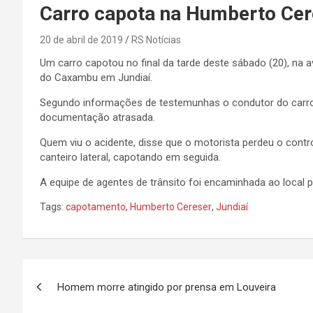
Carro capota na Humberto Cer
20 de abril de 2019
RS Notícias
Um carro capotou no final da tarde deste sábado (20), na a
do Caxambu em Jundiaí.
Segundo informações de testemunhas o condutor do carro 
documentação atrasada.
Quem viu o acidente, disse que o motorista perdeu o contro
canteiro lateral, capotando em seguida.
A equipe de agentes de trânsito foi encaminhada ao local pa
Tags:
capotamento
,
Humberto Cereser
,
Jundiaí
N
Homem morre atingido por prensa em Louveira
a