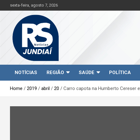
S
sexta-feira, agosto 7, 2026
k
i
p
t
o
c
o
n
t
Jundiaí e região na palma da sua mão!
RS Notícias Jundiaí
e
NOTÍCIAS
REGIÃO
SAÚDE
POLÍTICA
n
t
Home
2019
abril
20
Carro capota na Humberto Cereser e