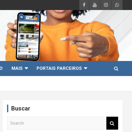
O
MAIS
PORTAIS PARCEIROS
Buscar
S
e
a