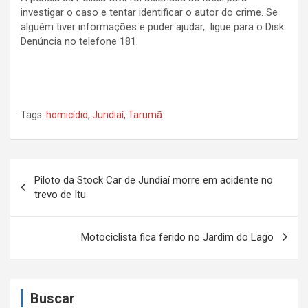
investigar o caso e tentar identificar o autor do crime. Se
alguém tiver informações e puder ajudar, ligue para o Disk
Denúncia no telefone 181.
Tags:
homicídio
,
Jundiaí
,
Tarumã
N
Piloto da Stock Car de Jundiaí morre em acidente no
a
trevo de Itu
v
e
Motociclista fica ferido no Jardim do Lago
g
a
Buscar
ç