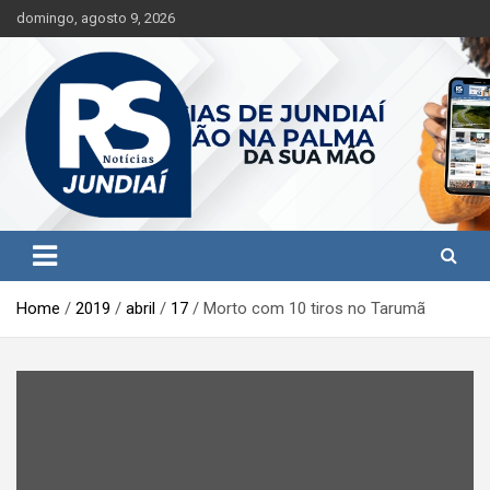
S
domingo, agosto 9, 2026
k
i
p
t
o
c
o
n
t
Jundiaí e região na palma da sua mão!
RS Notícias Jundiaí
e
n
t
Home
2019
abril
17
Morto com 10 tiros no Tarumã