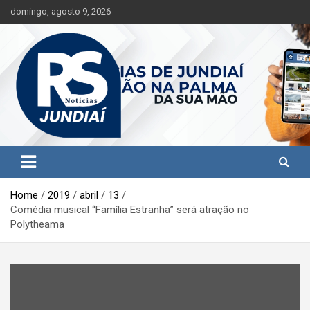
S
domingo, agosto 9, 2026
k
i
p
t
o
c
o
n
t
Jundiaí e região na palma da sua mão!
RS Notícias Jundiaí
e
n
t
Home
2019
abril
13
Comédia musical “Família Estranha” será atração no
Polytheama