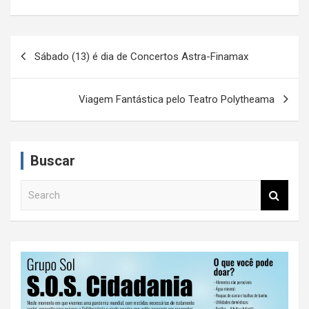
N
Sábado (13) é dia de Concertos Astra-Finamax
a
v
Viagem Fantástica pelo Teatro Polytheama
e
g
a
Buscar
ç
S
ã
e
a
o
r
d
c
h
e
P