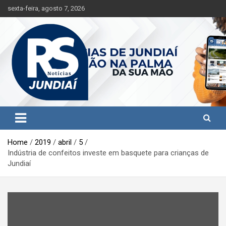
S
sexta-feira, agosto 7, 2026
k
i
p
t
o
c
o
n
t
Jundiaí e região na palma da sua mão!
RS Notícias Jundiaí
e
n
t
Home
2019
abril
5
Indústria de confeitos investe em basquete para crianças de
Jundiaí