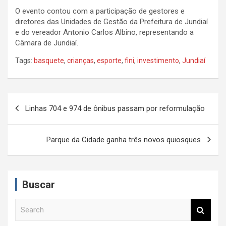
O evento contou com a participação de gestores e
diretores das Unidades de Gestão da Prefeitura de Jundiaí
e do vereador Antonio Carlos Albino, representando a
Câmara de Jundiaí.
Tags:
basquete
,
crianças
,
esporte
,
fini
,
investimento
,
Jundiaí
N
Linhas 704 e 974 de ônibus passam por reformulação
a
v
Parque da Cidade ganha três novos quiosques
e
g
a
Buscar
ç
S
ã
e
a