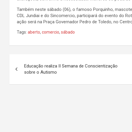
Também neste sábado (06), o famoso Porquinho, mascote d
CDL Jundiai e do Sincomercio, participará do evento do Rot
ação será na Praça Governador Pedro de Toledo, no Centro
Tags:
aberto
,
comercio
,
sábado
N
Educação realiza II Semana de Conscientização
a
sobre o Autismo
v
e
g
a