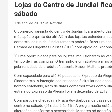
Lojas do Centro de Jundiaí fic
sábado
3 de abril de 2019
RS Notícias
O comércio varejista do centro de Jundiaí ficará aberto da
mês após o quinto dia útil. Além dos lojistas estenderem 
comercial de rua de Jundiaí também poderão fazer um passei
Câmara de Dirigentes Lojistas (CDL) com apoio do Sincomer
“É uma oportunidade para os lojistas impulsionarem as 
tempo de ir às compras. O trenzinho é um atrativo a mai
pela variedade de produtos”, salienta Edison Maltoni, pres
Com capacidade para até 30 pessoas, o Expresso da Alegria
Sincomercio. A intenção das entidades é circular nas oca
horário estendido, além de datas comemorativas como Dias
estreia do Expresso da Alegria foi em dezembro de 2018.
Com partida e chegada na Praça Ruy Barbosa, os passeios 
centro no sábado (06), das 9 às 15h. A programação está su
alterações, conforme a necessidade. Menores só poderão