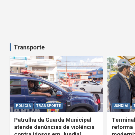
Transporte
POLÍCIA
TRANSPORTE
JUNDIAÍ
Patrulha da Guarda Municipal
Terminal
atende denúncias de violência
reforma 
contra idosos em Jundiaí
moderniz