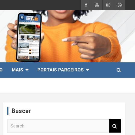
O
MAIS
PORTAIS PARCEIROS
Buscar
S
e
a