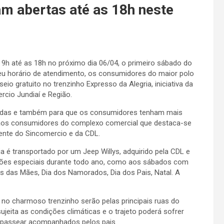
am abertas até as 18h neste
s 9h até as 18h no próximo dia 06/04, o primeiro sábado do
seu horário de atendimento, os consumidores do maior polo
o gratuito no trenzinho Expresso da Alegria, iniciativa da
cio Jundiaí e Região.
vendas e também para que os consumidores tenham mais
s aos consumidores do complexo comercial que destaca-se
idente do Sincomercio e da CDL.
 é transportado por um Jeep Willys, adquirido pela CDL e
siões especiais durante todo ano, como aos sábados com
 das Mães, Dia dos Namorados, Dia dos Pais, Natal. A
no charmoso trenzinho serão pelas principais ruas do
jeita as condições climáticas e o trajeto poderá sofrer
 passear acompanhados pelos pais.