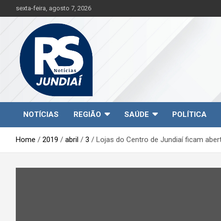
S
sexta-feira, agosto 7, 2026
k
i
p
t
o
c
o
n
t
Jundiaí e região na palma da sua mão!
RS Notícias Jundiaí
e
NOTÍCIAS
REGIÃO
SAÚDE
POLÍTICA
n
t
Home
2019
abril
3
Lojas do Centro de Jundiaí ficam abe