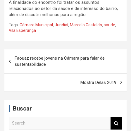
A finalidade do encontro foi tratar os assuntos
relacionados ao setor da saúde e de interesso do bairro,
além de discutir melhorias para a região.
Tags:
Câmara Municipal
,
Jundiaí
,
Marcelo Gastaldo
,
saude
,
Vila Esperança
N
Faouaz recebe jovens na Câmara para falar de
a
sustentabilidade
v
e
Mostra Delas 2019
g
a
Buscar
ç
ã
S
e
o