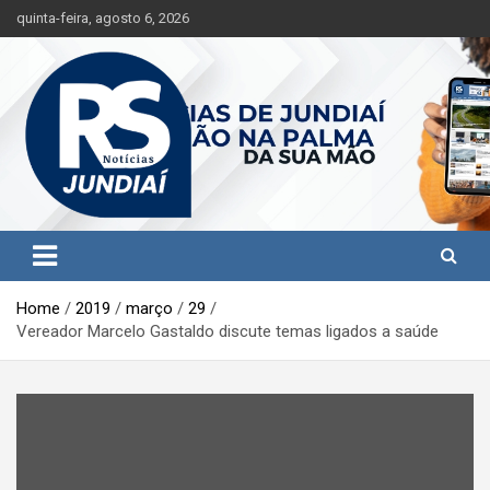
S
quinta-feira, agosto 6, 2026
k
i
p
t
o
c
o
n
t
Jundiaí e região na palma da sua mão!
RS Notícias Jundiaí
e
n
t
Home
2019
março
29
Vereador Marcelo Gastaldo discute temas ligados a saúde