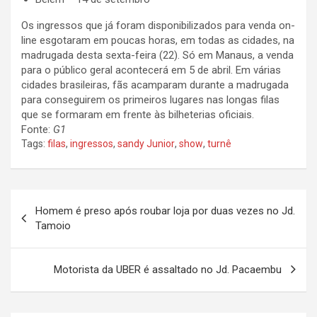
Os ingressos que já foram disponibilizados para venda on-
line esgotaram em poucas horas, em todas as cidades, na
madrugada desta sexta-feira (22). Só em Manaus, a venda
para o público geral acontecerá em 5 de abril. Em várias
cidades brasileiras, fãs acamparam durante a madrugada
para conseguirem os primeiros lugares nas longas filas
que se formaram em frente às bilheterias oficiais.
Fonte:
G1
Tags:
filas
,
ingressos
,
sandy Junior
,
show
,
turnê
N
Homem é preso após roubar loja por duas vezes no Jd.
a
Tamoio
v
e
Motorista da UBER é assaltado no Jd. Pacaembu
g
a