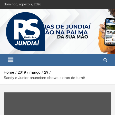
S
domingo, agosto 9, 2026
k
i
p
t
o
c
o
n
t
Jundiaí e região na palma da sua mão!
RS Notícias Jundiaí
e
n
t
Home
2019
março
29
Sandy e Junior anunciam shows extras de turnê