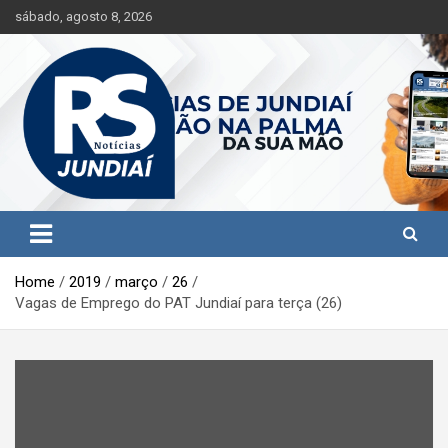
S
sábado, agosto 8, 2026
k
i
p
t
o
c
o
n
t
Jundiaí e região na palma da sua mão!
RS Notícias Jundiaí
e
n
t
Home
2019
março
26
Vagas de Emprego do PAT Jundiaí para terça (26)