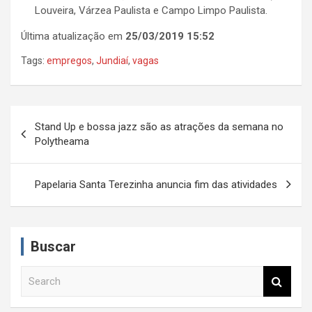
Louveira, Várzea Paulista e Campo Limpo Paulista.
Última atualização em
25/03/2019 15:52
Tags:
empregos
,
Jundiaí
,
vagas
N
Stand Up e bossa jazz são as atrações da semana no
a
Polytheama
v
e
Papelaria Santa Terezinha anuncia fim das atividades
g
a
Buscar
ç
ã
S
e
o
a