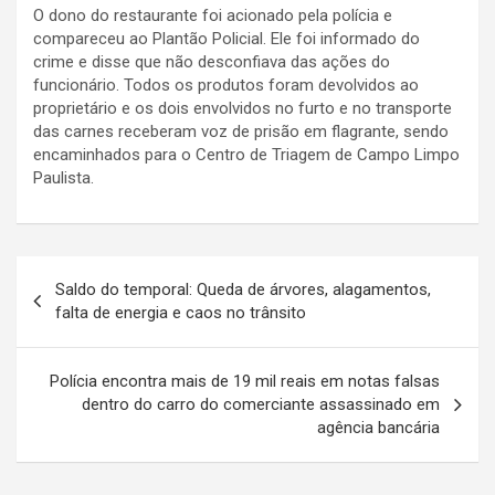
O dono do restaurante foi acionado pela polícia e
compareceu ao Plantão Policial. Ele foi informado do
crime e disse que não desconfiava das ações do
funcionário. Todos os produtos foram devolvidos ao
proprietário e os dois envolvidos no furto e no transporte
das carnes receberam voz de prisão em flagrante, sendo
encaminhados para o Centro de Triagem de Campo Limpo
Paulista.
N
Saldo do temporal: Queda de árvores, alagamentos,
a
falta de energia e caos no trânsito
v
e
Polícia encontra mais de 19 mil reais em notas falsas
dentro do carro do comerciante assassinado em
g
agência bancária
a
ç