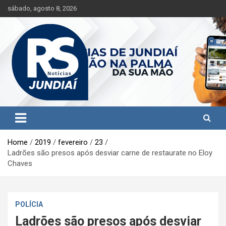
S
sábado, agosto 8, 2026
k
i
p
t
o
c
o
n
t
Jundiaí e região na palma da sua mão!
RS Notícias Jundiaí
e
n
t
Home
2019
fevereiro
23
Ladrões são presos após desviar carne de restaurate no Eloy
Chaves
POLÍCIA
Ladrões são presos após desviar