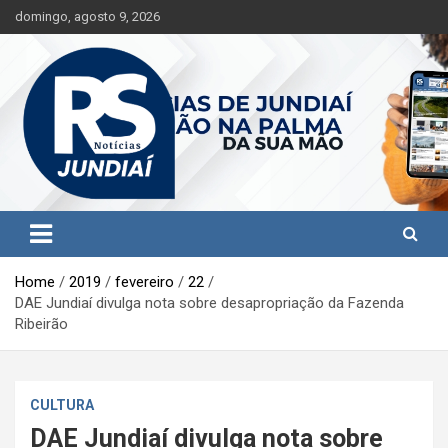
S
domingo, agosto 9, 2026
k
i
p
t
o
c
o
n
t
Jundiaí e região na palma da sua mão!
RS Notícias Jundiaí
e
n
t
Home
2019
fevereiro
22
DAE Jundiaí divulga nota sobre desapropriação da Fazenda
Ribeirão
CULTURA
DAE Jundiaí divulga nota sobre