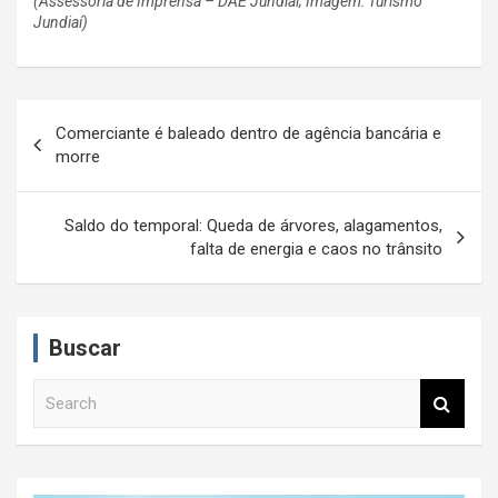
(Assessoria de Imprensa – DAE Jundiaí; Imagem: Turismo
Jundiaí)
N
Comerciante é baleado dentro de agência bancária e
a
morre
v
e
Saldo do temporal: Queda de árvores, alagamentos,
falta de energia e caos no trânsito
g
a
ç
Buscar
ã
S
o
e
d
a
r
e
c