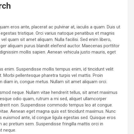
rch
uam eros ante, placerat ac pulvinar at, iaculis a quam. Duis ut
t egestas tristique. Orci varius natoque penatibus et magnis
el quam sit amet aliquam. Nulla facilisi. Sed enim libero,
ger aliquam purus blandit eleifend auctor. Maecenas porttitor
id, dignissim mollis sapien. Aenean vehicula justo mauris, eget
us enim. Suspendisse mollis tempus enim, id tincidunt velit
. Morbi pellentesque pharetra turpis vel mattis. Proin
am diam in, congue metus. Nullam sit amet aliquam orci.
ismod neque. Nullam vitae hendrerit tellus, sit amet maximus
esque odio quam, rutrum a mi sed, aliquet ullamcorper
hendrerit non. Suspendisse commodo tempus leo at congue.
ur vitae. Aenean eget magna quis est tincidunt maximus. Nunc
 euismod ante, id congue ligula egestas sed. Quisque eros
am ac pretium sem. Suspendisse fringilla mattis orci in
at neque.