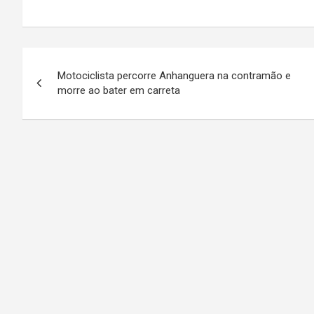
N
Motociclista percorre Anhanguera na contramão e
a
morre ao bater em carreta
v
e
g
a
ç
ã
o