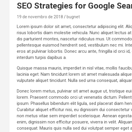
SEO Strategies for Google Sea
19 de novembro de 2018
bugnet
Lorem ipsum dolor sit amet, consectetur adipiscing elit. Aliq
risus lobortis diam molestie vehicula. Nunc aliquet lectus a
dis parturient montes, nascetur ridiculus mus. Ut commodo v
pellentesque euismod hendrerit sed, vestibulum nec mi. Inte
eros at pulvinar lobortis. Donec arcu ante, fringilla id orci 
interdum turpis dapibus a.
Quisque massa mauris, imperdiet in nisl vitae, mollis faucib
lacinia eget. Nam tincidunt lorem sit amet malesuada aliquet
vulputate aliquet tincidunt. Nulla sed urna consequat, aliqu
Donec lorem metus, pulvinar sit amet augue ut, tristique eu
lorem. Praesent commodo orci ut venenatis dictum. Pellent
ipsum. Phasellus bibendum elit ligula, sed placerat diam 
Curabitur aliquet efficitur nisi, eu dignissim dui consectet
non metus vitae sem imperdiet scelerisque. Aenean egestas
enim, dignissim non efficitur posuere, viverra in velit. Aliqu
consequat. Mauris quis nulla sed dui volutpat semper eget 