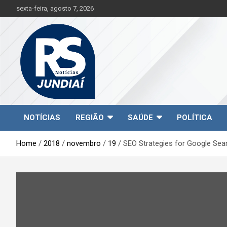
S
sexta-feira, agosto 7, 2026
k
i
p
t
o
c
o
n
t
Jundiaí e região na palma da sua mão!
RS Notícias Jundiaí
e
NOTÍCIAS
REGIÃO
SAÚDE
POLÍTICA
n
t
Home
2018
novembro
19
SEO Strategies for Google Sea